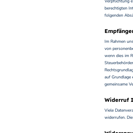
Verpflichtung e
berechtigten In
folgenden Absä
Empfänger
Im Rahmen unse
von personenbe
wenn dies im Ra
Steuerbehörden
Rechtsgrundlag
auf Grundlage e
gemeinsame Ver
Widerruf I
Viele Datenvera
widerrufen. Di