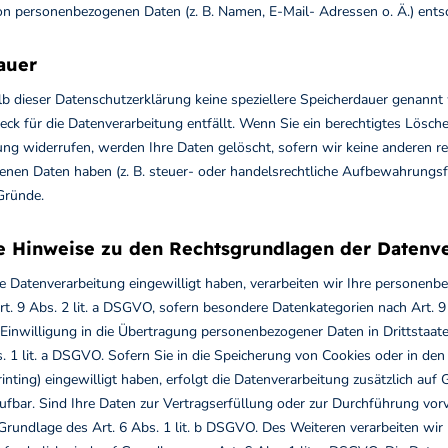
on personenbezogenen Daten (z. B. Namen, E-Mail- Adressen o. Ä.) entsc
auer
lb dieser Datenschutzerklärung keine speziellere Speicherdauer genannt
eck für die Datenverarbeitung entfällt. Wenn Sie ein berechtigtes Lösc
ng widerrufen, werden Ihre Daten gelöscht, sofern wir keine anderen re
nen Daten haben (z. B. steuer- oder handelsrechtliche Aufbewahrungsfri
 Gründe.
e Hinweise zu den Rechtsgrundlagen der Datenve
ie Datenverarbeitung eingewilligt haben, verarbeiten wir Ihre personenb
. 9 Abs. 2 lit. a DSGVO, sofern besondere Datenkategorien nach Art. 9
 Einwilligung in die Übertragung personenbezogener Daten in Drittstaat
. 1 lit. a DSGVO. Sofern Sie in die Speicherung von Cookies oder in den Z
inting) eingewilligt haben, erfolgt die Datenverarbeitung zusätzlich au
rufbar. Sind Ihre Daten zur Vertragserfüllung oder zur Durchführung vor
Grundlage des Art. 6 Abs. 1 lit. b DSGVO. Des Weiteren verarbeiten wir I