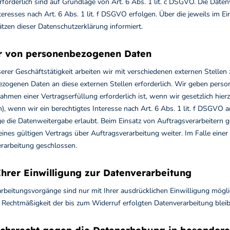
rforderlich sind auf Grundlage von Art. 6 Abs. 1 lit. c DSGVO. Die Date
teresses nach Art. 6 Abs. 1 lit. f DSGVO erfolgen. Über die jeweils im E
tzen dieser Datenschutzerklärung informiert.
 von personenbezogenen Daten
rer Geschäftstätigkeit arbeiten wir mit verschiedenen externen Stellen
zogenen Daten an diese externen Stellen erforderlich. Wir geben perso
hmen einer Vertragserfüllung erforderlich ist, wenn wir gesetzlich hierz
), wenn wir ein berechtigtes Interesse nach Art. 6 Abs. 1 lit. f DSGVO
e die Datenweitergabe erlaubt. Beim Einsatz von Auftragsverarbeitern
ines gültigen Vertrags über Auftragsverarbeitung weiter. Im Falle eine
arbeitung geschlossen.
hrer Einwilligung zur Datenverarbeitung
rbeitungsvorgänge sind nur mit Ihrer ausdrücklichen Einwilligung möglich
e Rechtmäßigkeit der bis zum Widerruf erfolgten Datenverarbeitung blei