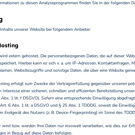
nformationen zu diesen Analyseprogrammen finden Sie in der folgenden D
g
 Inhalte unserer Website bei folgendem Anbieter:
Hosting
wird extern gehostet. Die personenbezogenen Daten, die auf dieser Web
espeichert. Hierbei kann es sich v. a. um IP-Adressen, Kontaktanfragen
Namen, Websitezugriffe und sonstige Daten, die über eine Website gener
sting erfolgt zum Zwecke der Vertragserfüllung gegenüber unseren poten
Interesse einer sicheren, schnellen und effizienten Bereitstellung uns
6 Abs. 1 lit. f DSGVO). Sofern eine entsprechende Einwilligung abgefragt
Art. 6 Abs. 1 lit. a DSGVO und § 25 Abs. 1 TDDDG, soweit die Einwillig
m Endgerät des Nutzers (z. B. Device-Fingerprinting) im Sinne des TDDDG
 wird bzw. werden Ihre Daten nur insoweit verarbeiten, wie dies zur Erfü
en in Bezug auf diese Daten befolgen.