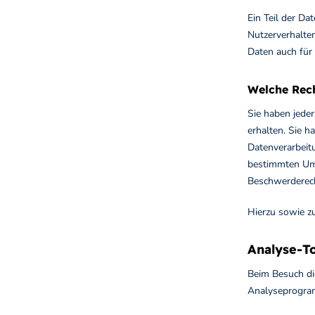
Ein Teil der Da
Nutzerverhalte
Daten auch für
Welche Rech
Sie haben jede
erhalten. Sie h
Datenverarbeitu
bestimmten Ums
Beschwerderech
Hierzu sowie z
Analyse-To
Beim Besuch di
Analyseprogr